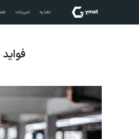
تغذیه
تمرینات
علم
فواید 